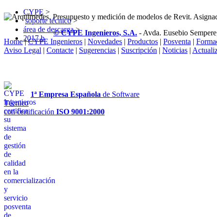
CYPE
>
soporte técnico
>
área de descarga
>
© CYPE Ingenieros, S.A.
- Avda. Eusebio Sempere
2017.b
Home
|
CYPE Ingenieros
|
Novedades
|
Productos
|
Posventa
|
Forma
Aviso Legal
|
Contacte
|
Sugerencias
|
Suscripción
|
Noticias
|
Actuali
1ª Empresa Española
de Software
Técnico
con certificación
ISO 9001:2000