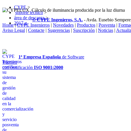
CYPE
>
soporte técnico
>
área de descarga
>
© CYPE Ingenieros, S.A.
- Avda. Eusebio Sempere
2017.g
Home
|
CYPE Ingenieros
|
Novedades
|
Productos
|
Posventa
|
Forma
Aviso Legal
|
Contacte
|
Sugerencias
|
Suscripción
|
Noticias
|
Actuali
1ª Empresa Española
de Software
Técnico
con certificación
ISO 9001:2000