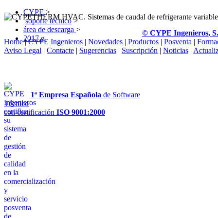
CYPE
>
soporte técnico
>
área de descarga
>
© CYPE Ingenieros, S
2017.g
Home
|
CYPE Ingenieros
|
Novedades
|
Productos
|
Posventa
|
Forma
Aviso Legal
|
Contacte
|
Sugerencias
|
Suscripción
|
Noticias
|
Actuali
1ª Empresa Española
de Software
Técnico
con certificación
ISO 9001:2000