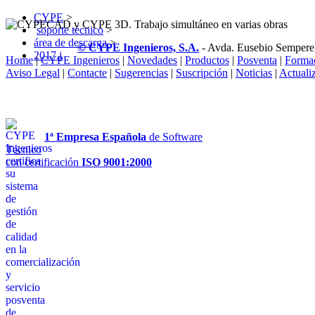
CYPE
>
soporte técnico
>
área de descarga
>
© CYPE Ingenieros, S.A.
- Avda. Eusebio Sempere
2017.i
Home
|
CYPE Ingenieros
|
Novedades
|
Productos
|
Posventa
|
Forma
Aviso Legal
|
Contacte
|
Sugerencias
|
Suscripción
|
Noticias
|
Actuali
1ª Empresa Española
de Software
Técnico
con certificación
ISO 9001:2000