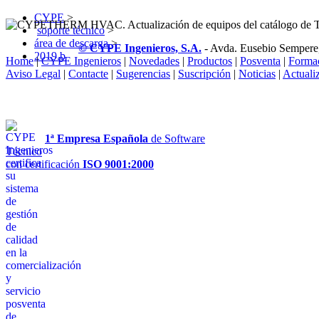
CYPE
>
soporte técnico
>
área de descarga
>
© CYPE Ingenieros, S.A.
- Avda. Eusebio Sempere
2019.b
Home
|
CYPE Ingenieros
|
Novedades
|
Productos
|
Posventa
|
Forma
Aviso Legal
|
Contacte
|
Sugerencias
|
Suscripción
|
Noticias
|
Actuali
1ª Empresa Española
de Software
Técnico
con certificación
ISO 9001:2000