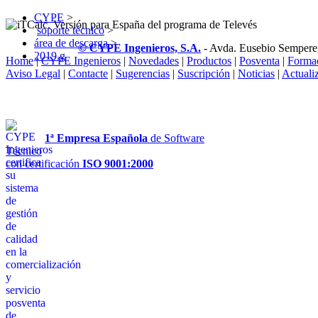
CYPE
>
soporte técnico
>
área de descarga
>
© CYPE Ingenieros, S.A.
- Avda. Eusebio Sempere
2019.g
Home
|
CYPE Ingenieros
|
Novedades
|
Productos
|
Posventa
|
Forma
Aviso Legal
|
Contacte
|
Sugerencias
|
Suscripción
|
Noticias
|
Actuali
1ª Empresa Española
de Software
Técnico
con certificación
ISO 9001:2000