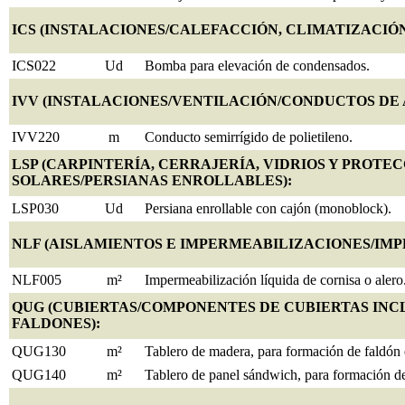
ICS (INSTALACIONES/CALEFACCIÓN, CLIMATIZACIÓN 
ICS022
Ud
Bomba para elevación de condensados.
IVV (INSTALACIONES/VENTILACIÓN/CONDUCTOS DE 
IVV220
m
Conducto semirrígido de polietileno.
LSP (CARPINTERÍA, CERRAJERÍA, VIDRIOS Y PROT
SOLARES/PERSIANAS ENROLLABLES):
LSP030
Ud
Persiana enrollable con cajón (monoblock).
NLF (AISLAMIENTOS E IMPERMEABILIZACIONES/IMP
NLF005
m²
Impermeabilización líquida de cornisa o alero
QUG (CUBIERTAS/COMPONENTES DE CUBIERTAS INC
FALDONES):
QUG130
m²
Tablero de madera, para formación de faldón e
QUG140
m²
Tablero de panel sándwich, para formación de 