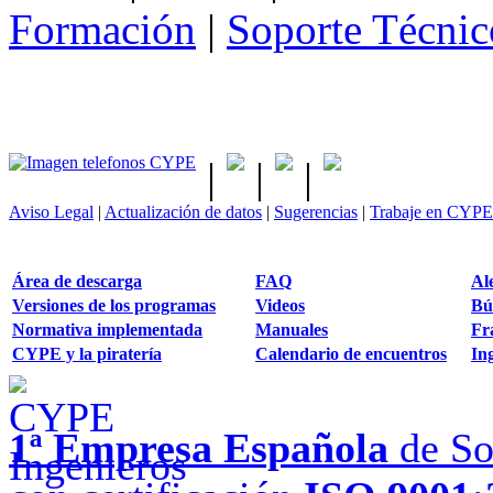
Formación
|
Soporte Técnic
|
|
|
Aviso Legal
|
Actualización de datos
|
Sugerencias
|
Trabaje en CYPE
Área de descarga
FAQ
Al
Versiones de los programas
Videos
Bú
Normativa implementada
Manuales
Fr
CYPE y la piratería
Calendario de encuentros
Ing
1ª Empresa Española
de So