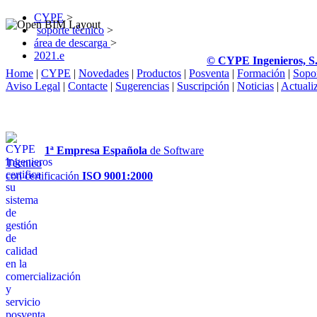
CYPE
>
soporte técnico
>
área de descarga
>
2021.e
© CYPE Ingenieros, S
Home
|
CYPE
|
Novedades
|
Productos
|
Posventa
|
Formación
|
Sopo
Aviso Legal
|
Contacte
|
Sugerencias
|
Suscripción
|
Noticias
|
Actuali
1ª Empresa Española
de Software
Técnico
con certificación
ISO 9001:2000