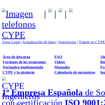
|
|
|
Aviso Legal
|
Actualización de datos
|
Sugerencias
|
Trabaje en CYPE
Área de descarga
FAQ
Al
Versiones de los programas
Videos
Bú
Normativa implementada
Manuales
Fr
CYPE y la piratería
Calendario de encuentros
Ing
1ª Empresa Española
de So
con certificación
ISO 9001: