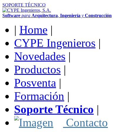
SOPORTE TÉCNICO
Software
para
Arquitectura
,
Ingeniería
y
Construcción
|
Home
|
CYPE Ingenieros
|
Novedades
|
Productos
|
Posventa
|
Formación
|
Soporte Técnico
|
Contacto