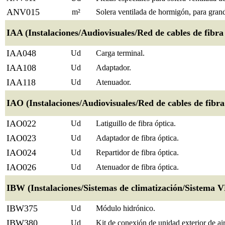
ANV015
m²
Solera ventilada de hormigón, para grand
IAA (Instalaciones/Audiovisuales/Red de cables de fibra 
IAA048
Ud
Carga terminal.
IAA108
Ud
Adaptador.
IAA118
Ud
Atenuador.
IAO (Instalaciones/Audiovisuales/Red de cables de fibra
IAO022
Ud
Latiguillo de fibra óptica.
IAO023
Ud
Adaptador de fibra óptica.
IAO024
Ud
Repartidor de fibra óptica.
IAO026
Ud
Atenuador de fibra óptica.
IBW (Instalaciones/Sistemas de climatización/Sistema V
IBW375
Ud
Módulo hidrónico.
IBW380
Ud
Kit de conexión de unidad exterior de a