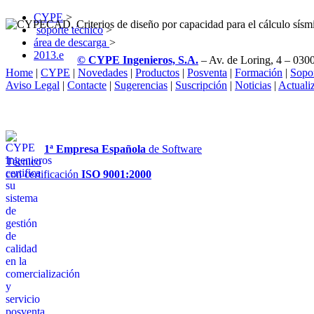
CYPE
>
soporte técnico
>
área de descarga
>
2013.e
© CYPE Ingenieros, S.A.
– Av. de Loring, 4 – 0300
Home
|
CYPE
|
Novedades
|
Productos
|
Posventa
|
Formación
|
Sopo
Aviso Legal
|
Contacte
|
Sugerencias
|
Suscripción
|
Noticias
|
Actuali
1ª Empresa Española
de Software
Técnico
con certificación
ISO 9001:2000