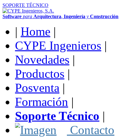
SOPORTE TÉCNICO
Software
para
Arquitectura
,
Ingeniería
y
Construcción
|
Home
|
CYPE Ingenieros
|
Novedades
|
Productos
|
Posventa
|
Formación
|
Soporte Técnico
|
Contacto