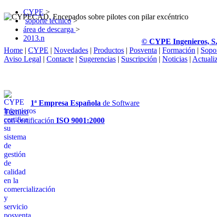
CYPE
>
soporte técnico
>
área de descarga
>
2013.n
© CYPE Ingenieros, S
Home
|
CYPE
|
Novedades
|
Productos
|
Posventa
|
Formación
|
Sopo
Aviso Legal
|
Contacte
|
Sugerencias
|
Suscripción
|
Noticias
|
Actuali
1ª Empresa Española
de Software
Técnico
con certificación
ISO 9001:2000