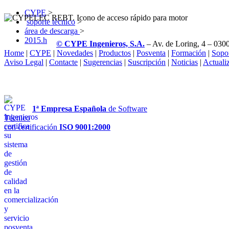
CYPE
>
soporte técnico
>
área de descarga
>
2015.h
© CYPE Ingenieros, S.A.
– Av. de Loring, 4 – 0300
Home
|
CYPE
|
Novedades
|
Productos
|
Posventa
|
Formación
|
Sopo
Aviso Legal
|
Contacte
|
Sugerencias
|
Suscripción
|
Noticias
|
Actuali
1ª Empresa Española
de Software
Técnico
con certificación
ISO 9001:2000