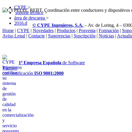
CYPE
>
soporte técnico
>
área de descarga
>
2016.d
© CYPE Ingenieros, S.A.
– Av. de Loring, 4 – 0300
Home
|
CYPE
|
Novedades
|
Productos
|
Posventa
|
Formación
|
Sopo
Aviso Legal
|
Contacte
|
Sugerencias
|
Suscripción
|
Noticias
|
Actuali
1ª Empresa Española
de Software
Técnico
con certificación
ISO 9001:2000