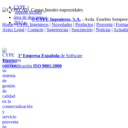
CYPE
>
soporte técnico
>
área de descarga
>
© CYPE Ingenieros, S.A.
- Avda. Eusebio Sempere
2017.e
Home
|
CYPE Ingenieros
|
Novedades
|
Productos
|
Posventa
|
Forma
Aviso Legal
|
Contacte
|
Sugerencias
|
Suscripción
|
Noticias
|
Actuali
1ª Empresa Española
de Software
Técnico
con certificación
ISO 9001:2000