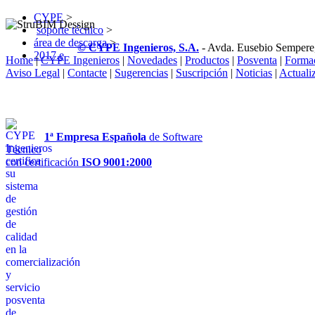
CYPE
>
soporte técnico
>
área de descarga
>
© CYPE Ingenieros, S.A.
- Avda. Eusebio Sempere
2017.e
Home
|
CYPE Ingenieros
|
Novedades
|
Productos
|
Posventa
|
Forma
Aviso Legal
|
Contacte
|
Sugerencias
|
Suscripción
|
Noticias
|
Actuali
1ª Empresa Española
de Software
Técnico
con certificación
ISO 9001:2000