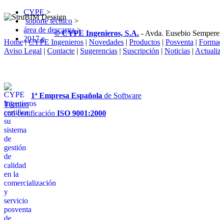
CYPE
>
soporte técnico
>
área de descarga
>
© CYPE Ingenieros, S.A.
- Avda. Eusebio Sempere
2017.e
Home
|
CYPE Ingenieros
|
Novedades
|
Productos
|
Posventa
|
Forma
Aviso Legal
|
Contacte
|
Sugerencias
|
Suscripción
|
Noticias
|
Actuali
1ª Empresa Española
de Software
Técnico
con certificación
ISO 9001:2000