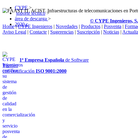
CYPE
>
soporte técnico
>
área de descarga
>
© CYPE Ingenieros, S
2020.c
Home
|
CYPE Ingenieros
|
Novedades
|
Productos
|
Posventa
|
Forma
Aviso Legal
|
Contacte
|
Sugerencias
|
Suscripción
|
Noticias
|
Actuali
1ª Empresa Española
de Software
Técnico
con certificación
ISO 9001:2000