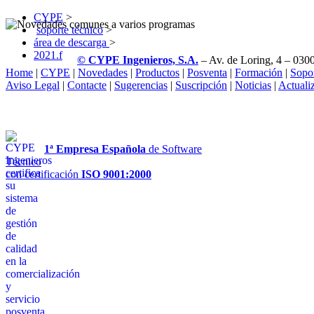
CYPE
>
soporte técnico
>
área de descarga
>
2021.f
© CYPE Ingenieros, S.A.
– Av. de Loring, 4 – 0300
Home
|
CYPE
|
Novedades
|
Productos
|
Posventa
|
Formación
|
Sopo
Aviso Legal
|
Contacte
|
Sugerencias
|
Suscripción
|
Noticias
|
Actuali
1ª Empresa Española
de Software
Técnico
con certificación
ISO 9001:2000