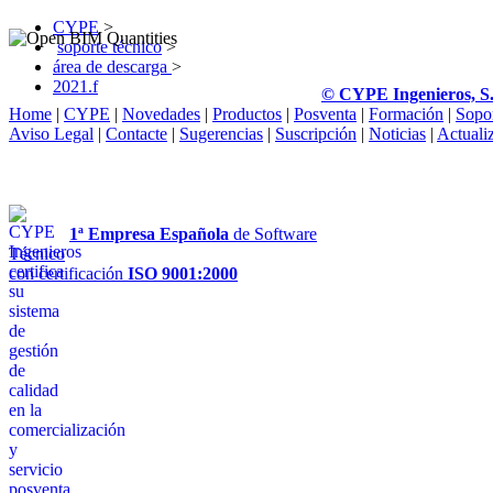
CYPE
>
soporte técnico
>
área de descarga
>
2021.f
© CYPE Ingenieros, S
Home
|
CYPE
|
Novedades
|
Productos
|
Posventa
|
Formación
|
Sopo
Aviso Legal
|
Contacte
|
Sugerencias
|
Suscripción
|
Noticias
|
Actuali
1ª Empresa Española
de Software
Técnico
con certificación
ISO 9001:2000