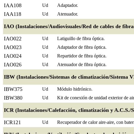
IAA108
Ud
Adaptador.
IAA118
Ud
Atenuador.
IAO (Instalaciones/Audiovisuales/Red de cables de fibra
IAO022
Ud
Latiguillo de fibra óptica.
IAO023
Ud
Adaptador de fibra óptica.
IAO024
Ud
Repartidor de fibra óptica.
IAO026
Ud
Atenuador de fibra óptica.
IBW (Instalaciones/Sistemas de climatización/Sistema V
IBW375
Ud
Módulo hidrónico.
IBW380
Ud
Kit de conexión de unidad exterior de a
ICR (Instalaciones/Calefacción, climatización y A.C.S./
ICR121
Ud
Recuperador de calor aire-aire, con bater