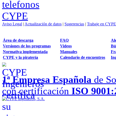
Aviso Legal
|
Actualización de datos
|
Sugerencias
|
Trabaje en CYPE
Área de descarga
FAQ
Al
Versiones de los programas
Videos
Bú
Normativa implementada
Manuales
Fr
CYPE y la piratería
Calendario de encuentros
Ing
1ª Empresa Española
de So
con certificación
ISO 9001: