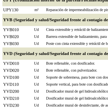
UPY (Urbanización interior de la parcela/Piscinas/Repa
UPY130
m²
Reparación de impermeabilización de p
YVB (Seguridad y salud/Seguridad frente al contagio 
YVB010
Ud
Cinta extensible y retráctil de balizamien
YVB020
Ud
Barrera extensible de balizamiento, para
YVB030
Ud
Poste con cinta extensible y retráctil de 
YVD (Seguridad y salud/Seguridad frente al contagio d
YVD010
Ud
Bote rellenable, con dosificador.
YVD020
Ud
Bote rellenable, con pulverizador.
YVD100
Ud
Soporte de sobremesa, para bote con dosi
YVD110
Ud
Soporte vertical, para bote con dosificad
YVD200
Ud
Dosificador mural de gel hidroalcohólic
YVD210
Ud
Dosificador mural de gel hidroalcohólic
YVD230
Ud
Dosificador mural de desinfectante, de 