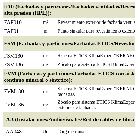
FAF (Fachadas y particiones/Fachadas ventiladas/Reves
alta presión (HPL)):
FAF010
m²
Revestimiento exterior de fachada ventil
FAF011
m
Punto singular para revestimiento exteri
FSM (Fachadas y particiones/Fachadas ETICS/Revestimie
FSM130
m²
Sistema ETICS KlimaExpert "KERAKOLL" 
FSM136
m²
Zócalo para sistema ETICS KlimaExpert
FVM (Fachadas y particiones/Fachadas ETICS con aisla
continuo mineral o sintético):
Sistema ETICS KlimaExpert "KERAKOLL" 
FVM130
m²
fachadas.
Zócalo para sistema ETICS KlimaExpert
FVM136
m²
exterior de fachadas.
IAA (Instalaciones/Audiovisuales/Red de cables de fibra 
IAA048
Ud
Carga terminal.