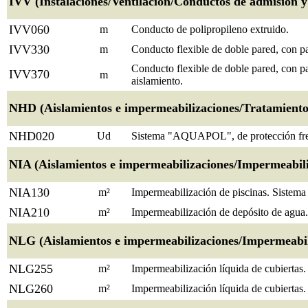
IVV (Instalaciones/Ventilación/Conductos de admisión y 
IVV060
m
Conducto de polipropileno extruido.
IVV330
m
Conducto flexible de doble pared, con pa
Conducto flexible de doble pared, con pa
IVV370
m
aislamiento.
NHD (Aislamientos e impermeabilizaciones/Tratamiento 
NHD020
Ud
Sistema "AQUAPOL", de protección fren
NIA (Aislamientos e impermeabilizaciones/Impermeabiliza
NIA130
m²
Impermeabilización de piscinas. Siste
NIA210
m²
Impermeabilización de depósito de ag
NLG (Aislamientos e impermeabilizaciones/Impermeabiliz
NLG255
m²
Impermeabilización líquida de cubiert
NLG260
m²
Impermeabilización líquida de cubiert