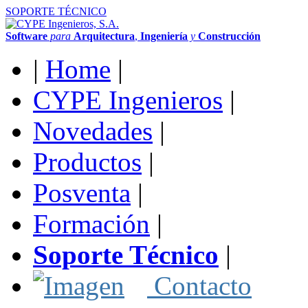
SOPORTE TÉCNICO
Software
para
Arquitectura
,
Ingeniería
y
Construcción
|
Home
|
CYPE Ingenieros
|
Novedades
|
Productos
|
Posventa
|
Formación
|
Soporte Técnico
|
Contacto